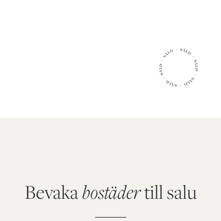
2
61.3 m
boarea
2 r.o.k.
Utgångspris:
Bevaka
bostäder
till salu