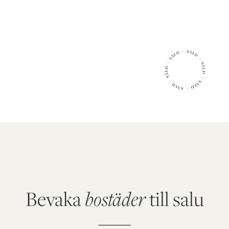
2
61.3 m
boarea
2 r.o.k.
Utgångspris:
Bevaka
bostäder
till salu