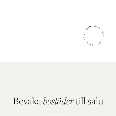
2
2
130 m
boarea
1662 m
tomt
Bevaka
bostäder
till salu