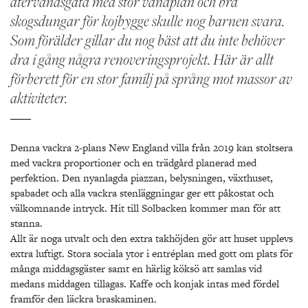
återvändsgata med stor vändplan och bra
skogsdungar för kojbygge skulle nog barnen svara.
Som förälder gillar du nog bäst att du inte behöver
dra i gång några renoveringsprojekt. Här är allt
förberett för en stor familj på språng mot massor av
aktiviteter.
Denna vackra 2-plans New England villa från 2019 kan stoltsera
med vackra proportioner och en trädgård planerad med
perfektion. Den nyanlagda piazzan, belysningen, växthuset,
spabadet och alla vackra stenläggningar ger ett påkostat och
välkomnande intryck. Hit till Solbacken kommer man för att
stanna.
Allt är noga utvalt och den extra takhöjden gör att huset upplevs
extra luftigt. Stora sociala ytor i entréplan med gott om plats för
många middagsgäster samt en härlig köksö att samlas vid
medans middagen tillagas. Kaffe och konjak intas med fördel
framför den läckra braskaminen.