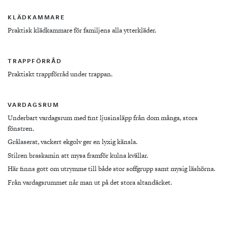
KLÄDKAMMARE
Praktisk klädkammare för familjens alla ytterkläder.
TRAPPFÖRRÅD
Praktiskt trappförråd under trappan.
VARDAGSRUM
Underbart vardagsrum med fint ljusinsläpp från dom många, stora
fönstren.
Grålaserat, vackert ekgolv ger en lyxig känsla.
Stilren braskamin att mysa framför kulna kvällar.
Här finns gott om utrymme till både stor soffgrupp samt mysig läshörna.
Från vardagsrummet når man ut på det stora altandäcket.