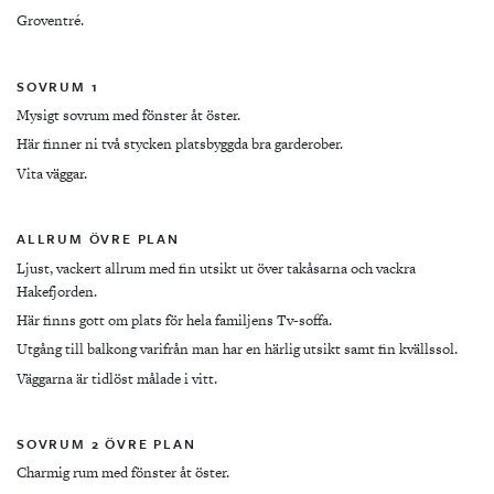
Groventré.
SOVRUM 1
Mysigt sovrum med fönster åt öster.
Här finner ni två stycken platsbyggda bra garderober.
Vita väggar.
ALLRUM ÖVRE PLAN
Ljust, vackert allrum med fin utsikt ut över takåsarna och vackra
Hakefjorden.
Här finns gott om plats för hela familjens Tv-soffa.
Utgång till balkong varifrån man har en härlig utsikt samt fin kvällssol.
Väggarna är tidlöst målade i vitt.
SOVRUM 2 ÖVRE PLAN
Charmig rum med fönster åt öster.