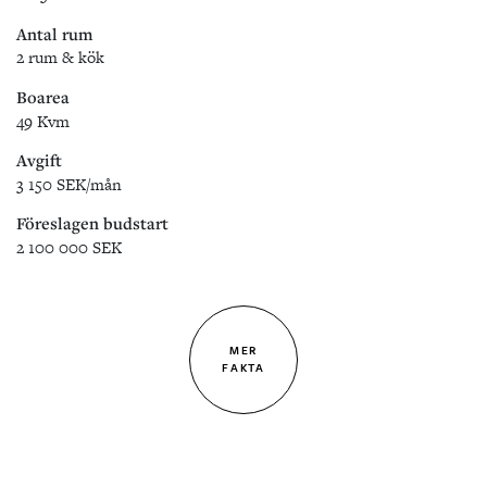
Antal rum
2 rum & kök
Boarea
49 Kvm
Avgift
3 150 SEK/mån
Föreslagen budstart
2 100 000 SEK
MER
FAKTA