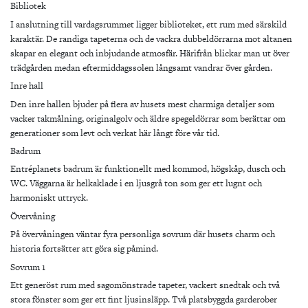
Bibliotek
I anslutning till vardagsrummet ligger biblioteket, ett rum med särskild
karaktär. De randiga tapeterna och de vackra dubbeldörrarna mot altanen
skapar en elegant och inbjudande atmosfär. Härifrån blickar man ut över
trädgården medan eftermiddagssolen långsamt vandrar över gården.
Inre hall
Den inre hallen bjuder på flera av husets mest charmiga detaljer som
vacker takmålning, originalgolv och äldre spegeldörrar som berättar om
generationer som levt och verkat här långt före vår tid.
Badrum
Entréplanets badrum är funktionellt med kommod, högskåp, dusch och
WC. Väggarna är helkaklade i en ljusgrå ton som ger ett lugnt och
harmoniskt uttryck.
Övervåning
På övervåningen väntar fyra personliga sovrum där husets charm och
historia fortsätter att göra sig påmind.
Sovrum 1
Ett generöst rum med sagomönstrade tapeter, vackert snedtak och två
stora fönster som ger ett fint ljusinsläpp. Två platsbyggda garderober