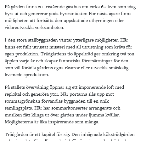
På gården finns ett fristående gästhus om cirka 60 kvm som idag
hyrs ut och genererar goda hyresintäkter. För nästa ägare finns
möjligheten att fortsätta den uppskattade uthyrningen eller
vidareutveckla verksamheten.
I den stora stallbyggnaden väntar ytterligare möjligheter. Här
finns ett fullt utrustat musteri med all utrustning som krävs för
egen produktion. Trädgårdens tio äppelträd ger omkring två ton
äpplen varje år och skapar fantastiska förutsättningar för den
som vill förädla gårdens egna råvaror eller utveckla småskalig
livsmedelsproduktion.
På stallets övervåning öppnar sig ett imponerande loft med
replokal och generösa ytor. När portarna slås upp mot
sommargrönskan förvandlas byggnaden till en unik
samlingsplats. Här har sommarkonserter arrangerats och
musiken fått klinga ut över gården under ljumma kvällar.
Möjligheterna är lika inspirerande som många.
Trädgården är ett kapitel för sig. Den inhägnade köksträdgården