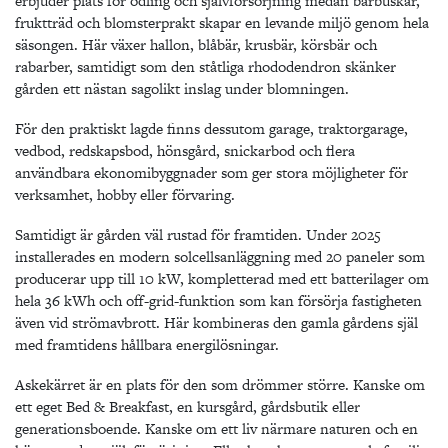
erbjuder plats för odling och självförsörjning medan bärbuskar,
fruktträd och blomsterprakt skapar en levande miljö genom hela
säsongen. Här växer hallon, blåbär, krusbär, körsbär och
rabarber, samtidigt som den ståtliga rhododendron skänker
gården ett nästan sagolikt inslag under blomningen.
För den praktiskt lagde finns dessutom garage, traktorgarage,
vedbod, redskapsbod, hönsgård, snickarbod och flera
användbara ekonomibyggnader som ger stora möjligheter för
verksamhet, hobby eller förvaring.
Samtidigt är gården väl rustad för framtiden. Under 2025
installerades en modern solcellsanläggning med 20 paneler som
producerar upp till 10 kW, kompletterad med ett batterilager om
hela 36 kWh och off-grid-funktion som kan försörja fastigheten
även vid strömavbrott. Här kombineras den gamla gårdens själ
med framtidens hållbara energilösningar.
Askekärret är en plats för den som drömmer större. Kanske om
ett eget Bed & Breakfast, en kursgård, gårdsbutik eller
generationsboende. Kanske om ett liv närmare naturen och en