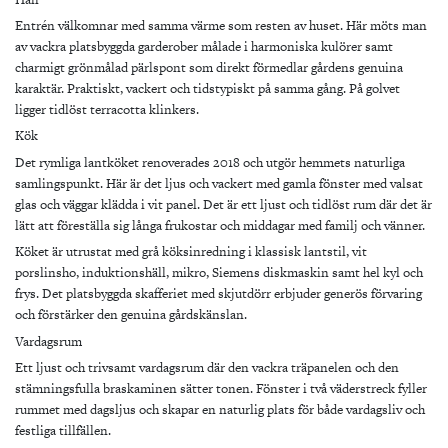
Entrén välkomnar med samma värme som resten av huset. Här möts man
av vackra platsbyggda garderober målade i harmoniska kulörer samt
charmigt grönmålad pärlspont som direkt förmedlar gårdens genuina
karaktär. Praktiskt, vackert och tidstypiskt på samma gång. På golvet
ligger tidlöst terracotta klinkers.
Kök
Det rymliga lantköket renoverades 2018 och utgör hemmets naturliga
samlingspunkt. Här är det ljus och vackert med
gamla fönster med valsat
glas och väggar klädda i vit panel. Det är
ett ljust och tidlöst rum där det är
lätt att föreställa sig långa frukostar och middagar med familj och vänner.
Köket är utrustat med grå köksinredning i klassisk lantstil, vit
porslinsho, induktionshäll, mikro, Siemens diskmaskin samt hel kyl och
frys. Det platsbyggda skafferiet med skjutdörr erbjuder generös förvaring
och förstärker den genuina gårdskänslan.
Vardagsrum
Ett ljust och trivsamt vardagsrum där den vackra träpanelen och den
stämningsfulla braskaminen sätter tonen. Fönster i två väderstreck fyller
rummet med dagsljus och skapar en naturlig plats för både vardagsliv och
festliga tillfällen.