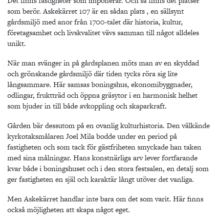
Det finns fastigheter som imponerar. Och så finns det platser
som berör. Askekärret 107 är en sådan plats , en sällsynt
gårdsmiljö med anor från 1700-talet där historia, kultur,
företagsamhet och livskvalitet vävs samman till något alldeles
unikt.
När man svänger in på gårdsplanen möts man av en skyddad
och grönskande gårdsmiljö där tiden tycks röra sig lite
långsammare. Här samsas boningshus, ekonomibyggnader,
odlingar, fruktträd och öppna gräsytor i en harmonisk helhet
som bjuder in till både avkoppling och skaparkraft.
Gården bär dessutom på en ovanlig kulturhistoria. Den välkände
kyrkotaksmålaren Joel Mila bodde under en period på
fastigheten och som tack för gästfriheten smyckade han taken
med sina målningar. Hans konstnärliga arv lever fortfarande
kvar både i boningshuset och i den stora festsalen, en detalj som
ger fastigheten en själ och karaktär långt utöver det vanliga.
Men Askekärret handlar inte bara om det som varit. Här finns
också möjligheten att skapa något eget.