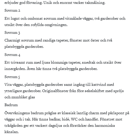
erbjuder god förvaring. Unik och enormt vacker takmålning.
Sovrum 2
Ett lugnt och ombonat sovrum med vitmålade väggar, två garderober och
utsikt över den rofyllda omgivningen.
Sovrum 3
Charmigt sovrum med randiga tapeter, fönster mot öster och två
platsbyggda garderober.
Sovrum 4
Ett trivsamt rum med
ljusa blommiga tapeter,
snedtak och utsikt över
innergården. Även här finns två platsbyggda garderober.
Sovrum 5
Vita väggar, platsbyggda garderober samt ingång till kattvind med
ytterligare garderober. Originalfönster från före sekelskiftet med spröjs
och munblåst glas
Badrum
Övervåningens badrum präglas av klassisk lantlig charm med pärlspont på
väggar och i tak. Här finns badkar, bidé, WC och handfat. Fönstret mot
trädgården ger ett vackert dagsljus och förstärker den harmoniska
känslan.