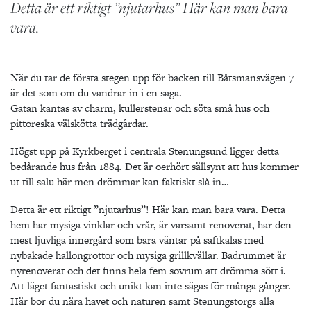
Detta är ett riktigt ”njutarhus” Här kan man bara
vara.
När du tar de första stegen upp för backen till Båtsmansvägen 7
är det som om du vandrar in i en saga.
Gatan kantas av charm, kullerstenar och söta små hus och
pittoreska välskötta trädgårdar.
Högst upp på Kyrkberget i centrala Stenungsund ligger detta
bedårande hus från 1884. Det är oerhört sällsynt att hus kommer
ut till salu här men drömmar kan faktiskt slå in…
Detta är ett riktigt ”njutarhus”! Här kan man bara vara. Detta
hem har mysiga vinklar och vrår, är varsamt renoverat, har den
mest ljuvliga innergård som bara väntar på saftkalas med
nybakade hallongrottor och mysiga grillkvällar. Badrummet är
nyrenoverat och det finns hela fem sovrum att drömma sött i.
Att läget fantastiskt och unikt kan inte sägas för många gånger.
Här bor du nära havet och naturen samt Stenungstorgs alla