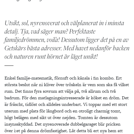
Utsikt, sol, nyrenoverat och välplanerat in i minsta
detalj. Tja, vad säger man? Perfektaste
familjedrömmen, voilà! Dessutom ligger det på en av
Getskärs bästa adresser. Med havet nedanför backen
och naturen runt hörnet är läget unikt!
Enkel familje-matematik, förnuft och känsla i fin kombo. Ert
största beslut när ni kliver över tröskeln är vem som ska få vilket
rum. Det finns fyra sovrum att välja på, två allrum och två
badrum. För den matlagningsintresserade är köket en dröm. Det
är fräscht, tidlöst och alldeles underbart. Vi toppar med ett stort
uterum med plats för långbord och en otroligt charmig tomt,
högt belägen med sikt ut över nejden. Tomten är dessutom
insynsskyddad. Det nyrenoverade dubbelgaraget blir pricken
över i:et på denna drömfastighet. Låt detta bli ert nya hem att