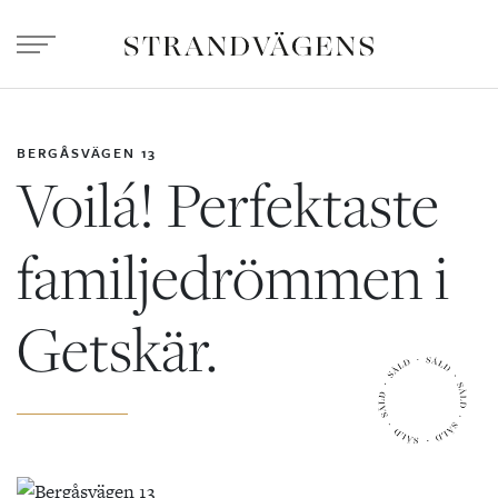
BERGÅSVÄGEN 13
Voilá! Perfektaste
familjedrömmen i
Getskär.