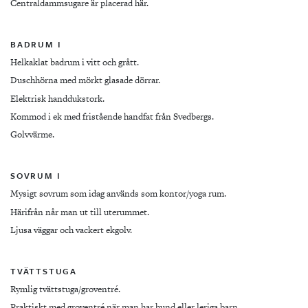
Centraldammsugare är placerad här.
BADRUM I
Helkaklat badrum i vitt och grått.
Duschhörna med mörkt glasade dörrar.
Elektrisk handdukstork.
Kommod i ek med fristående handfat från Svedbergs.
Golvvärme.
SOVRUM I
Mysigt sovrum som idag används som kontor/yoga rum.
Härifrån når man ut till uterummet.
Ljusa väggar och vackert ekgolv.
TVÄTTSTUGA
Rymlig tvättstuga/groventré.
Praktiskt med groventré när man har hund eller leriga barn.