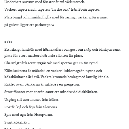
Underbart sovrum med fönster åt två väderstreck.
Vackert tapetserad i tapeten "In the oak" från Boråstapeter.
Platsbyggd och inmålad hylla med förvaring i vacker grön nyans.
på golvet ligger ett parkettgolv.
KÖK
Ett riktigt lantkök med hörnskafferi och gott om skåp och bänkyta samt
plats för stort matbord där hela släkten får plats.
Charmigt vitlaserat ryggåstak med spottar ger en fin rymd.
Köksluckorna är målade i en vacker linblomsgrön nyans och
köksbänkarna är i trä. Vackra kromade beslag med lantlig känsla.
Kaklet ovan bänkarna är målade i en greigeton.
Stort fönster mot entrén samt ett mindre vid diskbänken.
Utgång till uterummet från köket.
Rostfri kyl och frys från Siemens.
Spis med ugn från Husqvarna.
Svart köksfläkt.