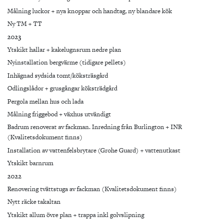
Målning luckor + nya knoppar och handtag, ny blandare kök
Ny TM + TT
2023
Ytskikt hallar + kakelugnsrum nedre plan
Nyinstallation bergvärme (tidigare pellets)
Inhägnad sydsida tomt/köksträsgård
Odlingslådor + grusgångar köksträdgård
Pergola mellan hus och lada
Målning friggebod + växhus utvändigt
Badrum renoverat av fackman. Inredning från Burlington + INR
(Kvalitetsdokument finns)
Installation av vattenfelsbrytare (Grohe Guard) + vattenutkast
Ytskikt barnrum
2022
Renovering tvättstuga av fackman (Kvalitetsdokument finns)
Nytt räcke takaltan
Ytskikt allum övre plan + trappa inkl golvslipning