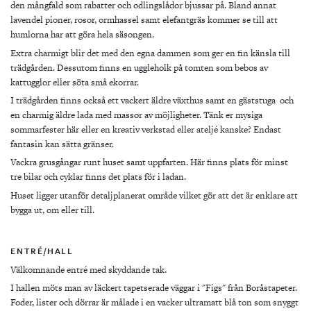
den mångfald som rabatter och odlingslådor bjussar på. Bland annat
lavendel pioner, rosor, ormhassel samt elefantgräs kommer se till att
humlorna har att göra hela säsongen.
Extra charmigt blir det med den egna dammen som ger en fin känsla till
trädgården. Dessutom finns en uggleholk på tomten som bebos av
kattugglor eller söta små ekorrar.
I trädgården finns också ett vackert äldre växthus samt en gäststuga och
en charmig äldre lada med massor av möjligheter. Tänk er mysiga
sommarfester här eller en kreativ verkstad eller ateljé kanske? Endast
fantasin kan sätta gränser.
Vackra grusgångar runt huset samt uppfarten. Här finns plats för minst
tre bilar och cyklar finns det plats för i ladan.
Huset ligger utanför detaljplanerat område vilket gör att det är enklare att
bygga ut, om eller till.
ENTRÉ/HALL
Välkomnande entré med skyddande tak.
I hallen möts man av läckert tapetserade väggar i "Figs" från Boråstapeter.
Foder, lister och dörrar är målade i en vacker ultramatt blå ton som snyggt