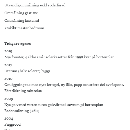
Utvändig ommålning exkl söderfasad
Ommålning gäst-wc
Ommålning kattvind
Ytskikt master bedroom
Tidigare ägare:
2019
Nya fönster, 4 äldre små isolerkasetter från 1998 kvar på bottenplan
2017
Uterum (halvisolerat) byggs
2010
Omläggning tak med nytt lertegel, ny läkt, papp och större del av råspont.
Förstärkning takstolar.
2009
Nya golv med vattenburen golvvärme i sovrum på bottenplan
Radonmätning (<60)
2004
Friggebod