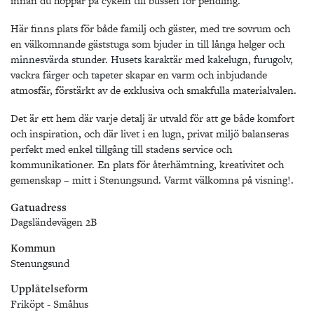
innan du hoppar på cykeln till bussen för pendling.
Här finns plats för både familj och gäster, med tre sovrum och
en välkomnande gäststuga som bjuder in till långa helger och
minnesvärda stunder. Husets karaktär med kakelugn, furugolv,
vackra färger och tapeter skapar en varm och inbjudande
atmosfär, förstärkt av de exklusiva och smakfulla materialvalen.
Det är ett hem där varje detalj är utvald för att ge både komfort
och inspiration, och där livet i en lugn, privat miljö balanseras
perfekt med enkel tillgång till stadens service och
kommunikationer. En plats för återhämtning, kreativitet och
gemenskap – mitt i Stenungsund. Varmt välkomna på visning!.
Gatuadress
Dagsländevägen 2B
Kommun
Stenungsund
Upplåtelseform
Friköpt - Småhus