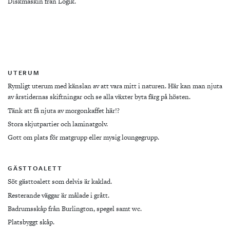
Diskmaskin från Logik.
UTERUM
Rymligt uterum med känslan av att vara mitt i naturen. Här kan man njuta
av årstidernas skiftningar och se alla växter byta färg på hösten.
Tänk att få njuta av morgonkaffet här!?
Stora skjutpartier och laminatgolv.
Gott om plats för matgrupp eller mysig loungegrupp.
GÄSTTOALETT
Söt gästtoalett som delvis är kaklad.
Resterande väggar är målade i grått.
Badrumsskåp från Burlington, spegel samt wc.
Platsbyggt skåp.