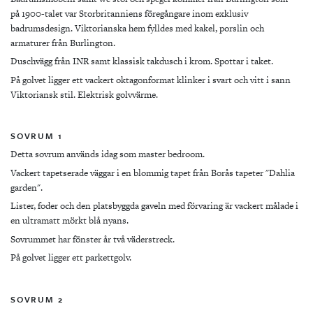
på
1900-talet var Storbritanniens föregångare inom exklusiv
badrumsdesign. Viktorianska hem fylldes med kakel, porslin och
armaturer från Burlington.
Duschvägg från INR samt klassisk takdusch i krom. Spottar i taket.
På golvet ligger ett vackert oktagonformat klinker i svart och vitt i sann
Viktoriansk stil. Elektrisk golvvärme.
SOVRUM 1
Detta sovrum används idag som master bedroom.
Vackert tapetserade väggar i en blommig tapet från Borås tapeter "Dahlia
garden".
Lister, foder och den platsbyggda gaveln med förvaring är vackert målade i
en ultramatt mörkt blå nyans.
Sovrummet har fönster år två väderstreck.
På golvet ligger ett parkettgolv.
SOVRUM 2