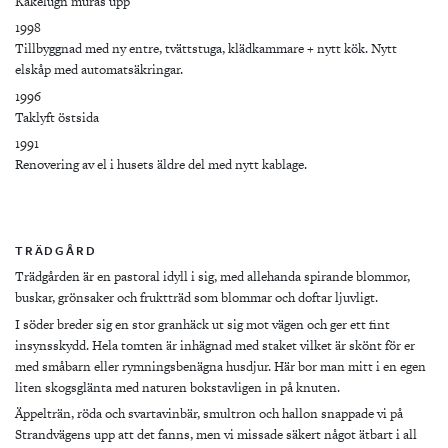
Kakelugn muras upp
1998
Tillbyggnad med ny entre, tvättstuga, klädkammare + nytt kök. Nytt
elskåp med automatsäkringar.
1996
Taklyft östsida
1991
Renovering av el i husets äldre del med nytt kablage.
TRÄDGÅRD
Trädgården är en pastoral idyll i sig, med allehanda spirande blommor,
buskar, grönsaker och fruktträd som blommar och doftar ljuvligt.
I söder breder sig en stor granhäck ut sig mot vägen och ger ett fint
insynsskydd. Hela tomten är inhägnad med staket vilket är skönt för er
med småbarn eller rymningsbenägna husdjur. Här bor man mitt i en egen
liten skogsglänta med naturen bokstavligen in på knuten.
Äppelträn, röda och svartavinbär, smultron och hallon snappade vi på
Strandvägens upp att det fanns, men vi missade säkert något ätbart i all