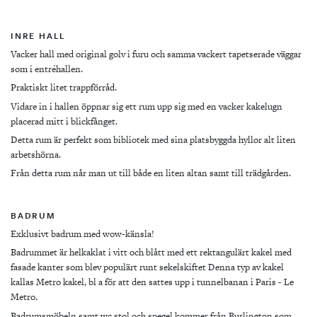
INRE HALL
Vacker hall med original golv i furu och samma vackert tapetserade väggar
som i entréhallen.
Praktiskt litet trappförråd.
Vidare in i hallen öppnar sig ett rum upp sig med en vacker kakelugn
placerad mitt i blickfånget.
Detta rum är perfekt som bibliotek med sina platsbyggda hyllor alt liten
arbetshörna.
Från detta rum når man ut till både en liten altan samt till trädgården.
BADRUM
Exklusivt badrum med wow-känsla!
Badrummet är helkaklat i vitt och blått med ett rektangulärt kakel
med
fasade kanter som blev populärt runt sekelskiftet Denna typ av kakel
kallas Metro kakel, bl a för att den sattes upp i tunnelbanan i Paris - Le
Metro.
Badrumsmöbeln samt wc stol och spegel kommer från Burlington som