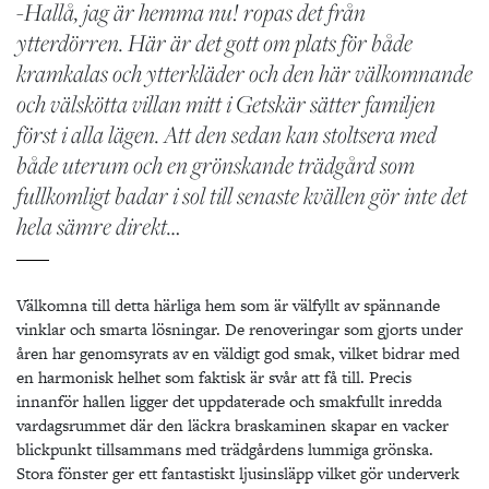
-Hallå, jag är hemma nu! ropas det från
ytterdörren. Här är det gott om plats för både
kramkalas och ytterkläder och den här välkomnande
och välskötta villan mitt i Getskär sätter familjen
först i alla lägen. Att den sedan kan stoltsera med
både uterum och en grönskande trädgård som
fullkomligt badar i sol till senaste kvällen gör inte det
hela sämre direkt…
Välkomna till detta härliga hem som är välfyllt av spännande
vinklar och smarta lösningar. De renoveringar som gjorts under
åren har genomsyrats av en väldigt god smak, vilket bidrar med
en harmonisk helhet som faktisk är svår att få till. Precis
innanför hallen ligger det uppdaterade och smakfullt inredda
vardagsrummet där den läckra braskaminen skapar en vacker
blickpunkt tillsammans med trädgårdens lummiga grönska.
Stora fönster ger ett fantastiskt ljusinsläpp vilket gör underverk