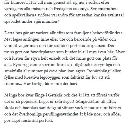
för humöret. Här vill man genast slå sig ner i soffan efter
vardagens alla måsten och fredagens tacomys. Seriemarathon
och spelkvällarna avlöser varandra för att sedan kanske avslutas i
spabadet under stjärnhimlen?
Detta hus går att variera allt eftersom familjens behov förändras.
Mat lagas antingen inne eller ute och beroende på väder och
vind så väljer man den för stunden perfekta sittplatsen. Det
finns gott om favoritplatser som bjuder in till mys även här. Livet
och lusten får styra helt enkelt och det finns gott om plats för
alla. Fyra rogivande sovrum finns att tillgå och det rymliga och
smakfulla allrummet på övre plan kan agera ”tonårshäng” eller
fyllas med kreativa legobyggen som faktiskt får lov att stå
framme… Hur härligt låter inte det här?!
Många bor kvar länge i Getskär och det är lätt att förstå varför
det är så populärt. Läget är svårslaget! Gångavstånd till affär,
skola och badplats samtidigt så väntar vacker natur runt hörnet
och det överkomliga pendlingsavståndet åt både norr och söder
gör läget nästintill perfekt.