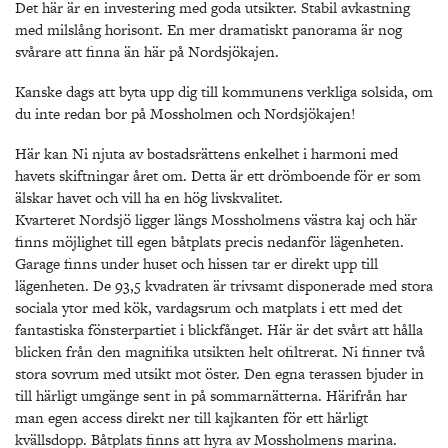
Det här är en investering med goda utsikter. Stabil avkastning
med milslång horisont. En mer dramatiskt panorama är nog
svårare att finna än här på Nordsjökajen.
Kanske dags att byta upp dig till kommunens verkliga solsida, om
du inte redan bor på Mossholmen och Nordsjökajen!
Här kan Ni njuta av bostadsrättens enkelhet i harmoni med
havets skiftningar året om. Detta är ett drömboende för er som
älskar havet och vill ha en hög livskvalitet.
Kvarteret Nordsjö ligger längs Mossholmens västra kaj och här
finns möjlighet till egen båtplats precis nedanför lägenheten.
Garage finns under huset och hissen tar er direkt upp till
lägenheten. De 93,5 kvadraten är trivsamt disponerade med stora
sociala ytor med kök, vardagsrum och matplats i ett med det
fantastiska fönsterpartiet i blickfånget. Här är det svårt att hålla
blicken från den magnifika utsikten helt ofiltrerat. Ni finner två
stora sovrum med utsikt mot öster. Den egna terassen bjuder in
till härligt umgänge sent in på sommarnätterna. Härifrån har
man egen access direkt ner till kajkanten för ett härligt
kvällsdopp. Båtplats finns att hyra av Mossholmens marina.