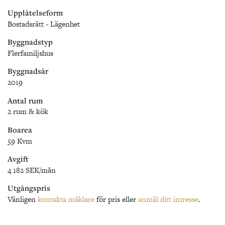
Upplåtelseform
Bostadsrätt - Lägenhet
Byggnadstyp
Flerfamiljshus
Byggnadsår
2019
Antal rum
2 rum & kök
Boarea
59 Kvm
Avgift
4 182 SEK/mån
Utgångspris
Vänligen
kontakta mäklare
för pris eller
anmäl ditt intresse
.