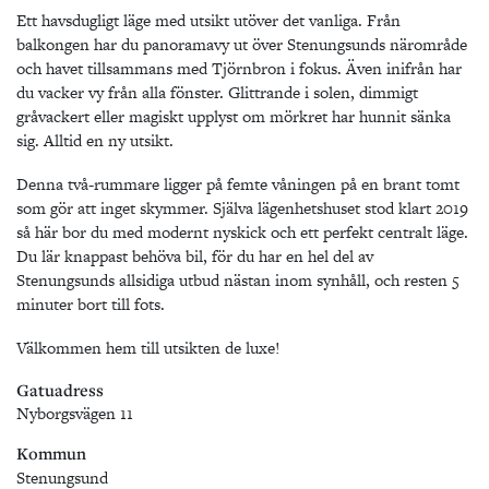
Ett havsdugligt läge med utsikt utöver det vanliga. Från
balkongen har du panoramavy ut över Stenungsunds närområde
och havet tillsammans med Tjörnbron i fokus. Även inifrån har
du vacker vy från alla fönster. Glittrande i solen, dimmigt
gråvackert eller magiskt upplyst om mörkret har hunnit sänka
sig. Alltid en ny utsikt.
Denna två-rummare ligger på femte våningen på en brant tomt
som gör att inget skymmer. Själva lägenhetshuset stod klart 2019
så här bor du med modernt nyskick och ett perfekt centralt läge.
Du lär knappast behöva bil, för du har en hel del av
Stenungsunds allsidiga utbud nästan inom synhåll, och resten 5
minuter bort till fots.
Välkommen hem till utsikten de luxe!
Gatuadress
Nyborgsvägen 11
Kommun
Stenungsund