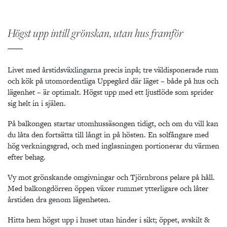
Play
Mute
Settings
Ente
Play
full
Högst upp intill grönskan, utan hus framför
Livet med årstidsväxlingarna precis inpå; tre väldisponerade rum
och kök på utomordentliga Uppegård där läget – både på hus och
lägenhet – är optimalt. Högst upp med ett ljusflöde som sprider
sig helt in i själen.
På balkongen startar utomhussäsongen tidigt, och om du vill kan
du låta den fortsätta till långt in på hösten. En solfångare med
hög verkningsgrad, och med inglasningen portionerar du värmen
efter behag.
Vy mot grönskande omgivningar och Tjörnbrons pelare på håll.
Med balkongdörren öppen växer rummet ytterligare och låter
årstiden dra genom lägenheten.
Hitta hem högst upp i huset utan hinder i sikt; öppet, avskilt &