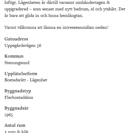
luftigt. Lägenheten är därtill varsamt omhändertagen &
uppgraderad – som senast med nytt badrum, el och ytskikt. Det
är bara att glida in och finna hemlängtan.
Varmt välkomna att lämna en intresseanmälan nedan!
Gatuadress
Uppegårdsvägen 56
Kommun
Stenungsund
Upplåtelseform
Bostadsrätt - Lägenhet
Byggnadstyp
Flerbostadshus
Byggnadsår
1965
Antal rum
3 rum & kök